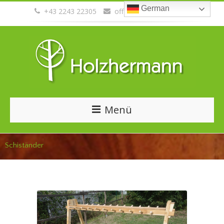
German
+43 2243 22305
office@holzhermann.at
Menü
Schiständer