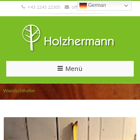
German
+43 2243 22305
office@holzhermann.at
Menü
Wandschihalter