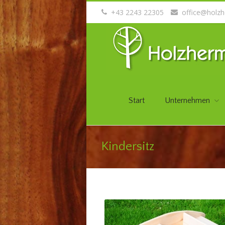
+43 2243 22305
office@holzh
Start
Unternehmen
Kindersitz