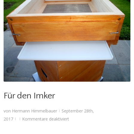
Für den Imker
Für den Imker
von
Hermann Himmelbauer
September 28th,
|
für
2017
Kommentare deaktiviert
|
|
Für
den