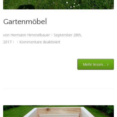
Gartenmöbel
von
Hermann Himmelbauer
September 28th,
|
für
2017
Kommentare deaktiviert
|
|
Gartenmöbel
Mehr lesen…