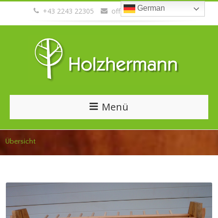
German
+43 2243 22305
office@holzhermann.at
Menü
Übersicht