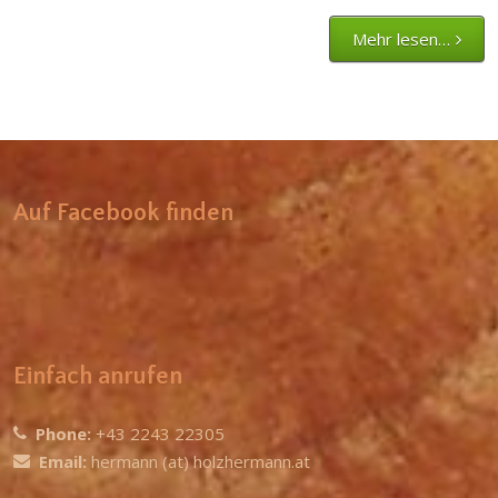
Imker
Mehr lesen…
Auf Facebook finden
Einfach anrufen
Phone:
+43 2243 22305
Email:
hermann (at) holzhermann.at