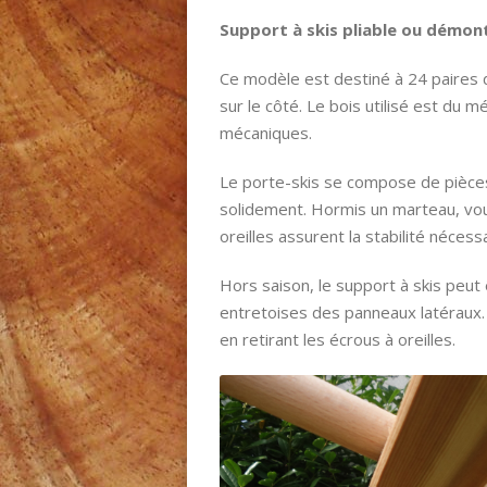
Support à skis pliable ou démont
Ce modèle est destiné à 24 paires 
sur le côté. Le bois utilisé est du
mécaniques.
Le porte-skis se compose de pièces
solidement. Hormis un marteau, vous
oreilles assurent la stabilité nécessa
Hors saison, le support à skis peut
entretoises des panneaux latéraux
en retirant les écrous à oreilles.