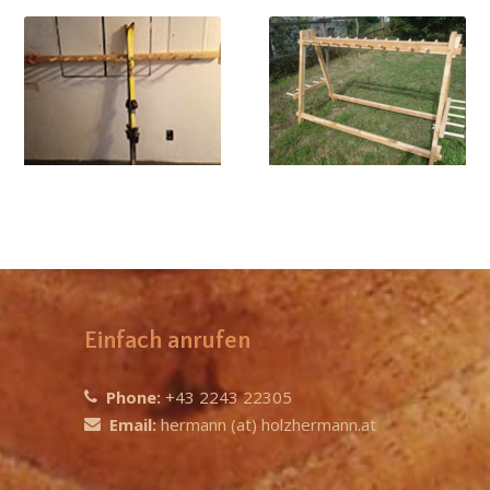
Support à skis modèle «
Porte-skis mural
Holzhermann »
Einfach anrufen
Phone:
+43 2243 22305
Email:
hermann (at) holzhermann.at