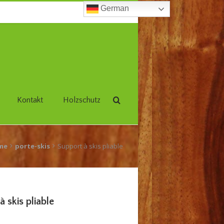
German
Kontakt
Holzschutz
me
porte-skis
Support à skis pliable
à skis pliable