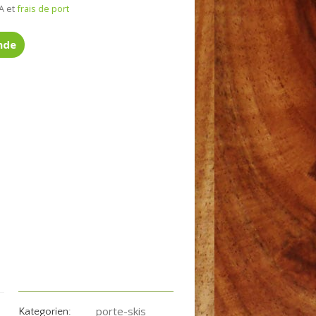
A et
frais de port
nde
porte-skis
Kategorien: