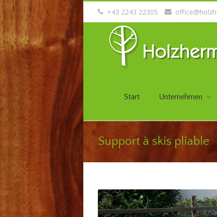
+43 2243 22305
office@holzh
Start
Unternehmen
Support à skis pliable