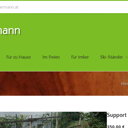
ermann.at
Für zu Hause
Im Freien
Für Imker
Ski-Ständer
Ho
Support 
350,00 €